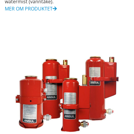
watermist (vanntåke).
MER OM PRODUKTET